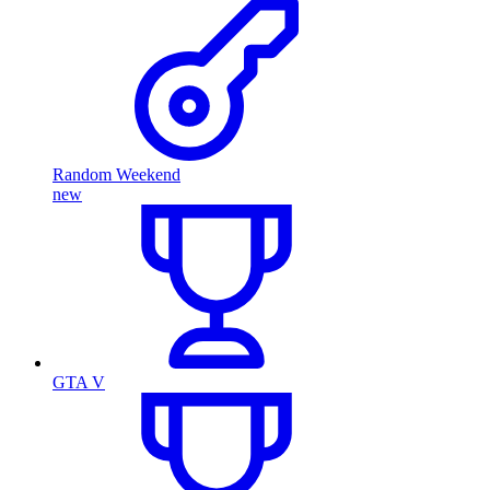
Random Weekend
new
GTA V