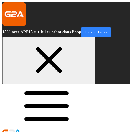
15% avec APP15 sur le 1er achat dans l’app
Ouvrir l’app