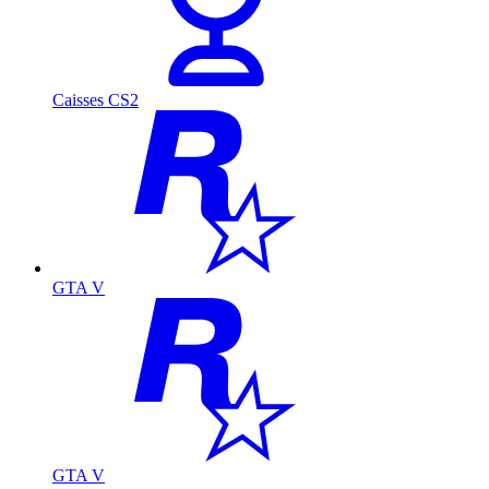
Caisses CS2
GTA V
GTA V