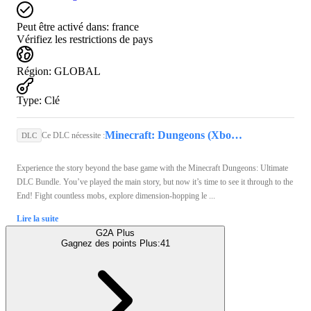
Peut être activé dans:
france
Vérifiez les restrictions de pays
Région
:
GLOBAL
Type
:
Clé
Minecraft: Dungeons (Xbox Series X/S) - Xbox Live Key - GLOBAL
Ce DLC nécessite :
DLC
Experience the story beyond the base game with the Minecraft Dungeons: Ultimate
DLC Bundle. You’ve played the main story, but now it’s time to see it through to the
End! Fight countless mobs, explore dimension-hopping le ...
Lire la suite
G2A Plus
Gagnez des points Plus:
41