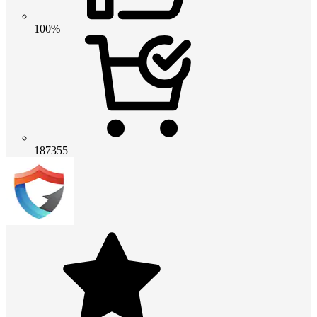
100%
187355