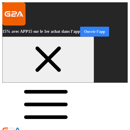
15% avec APP15 sur le 1er achat dans l’app
Ouvrir l’app