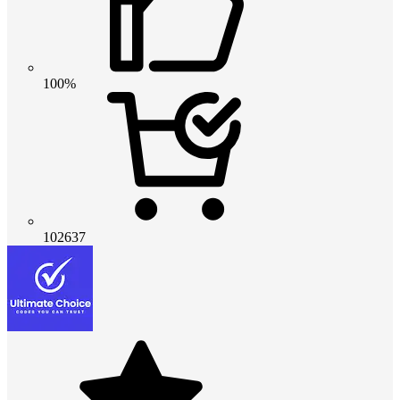
100%
102637