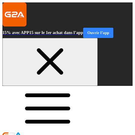
15% avec APP15 sur le 1er achat dans l’app
Ouvrir l’app