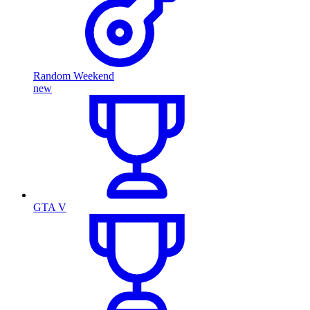
Random Weekend
new
GTA V