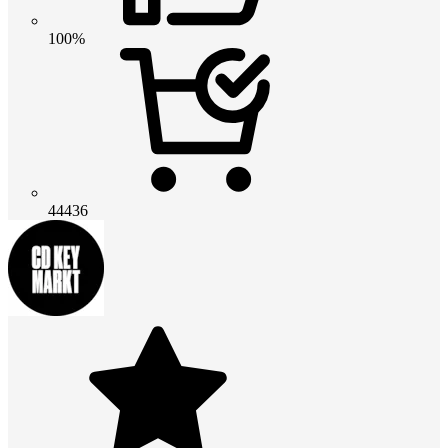
100%
44436