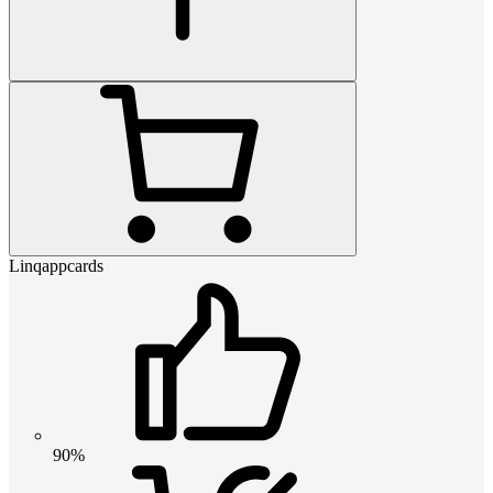
Linqappcards
90%