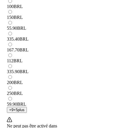
100
BRL
150
BRL
55.90
BRL
335.40
BRL
167.70
BRL
112
BRL
335.90
BRL
200
BRL
250
BRL
59.90
BRL
+
9
+
5
plus
Ne peut pas être activé dans