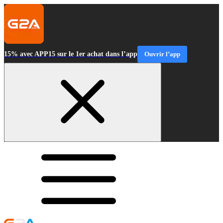
15% avec APP15 sur le 1er achat dans l’app
Ouvrir l’app