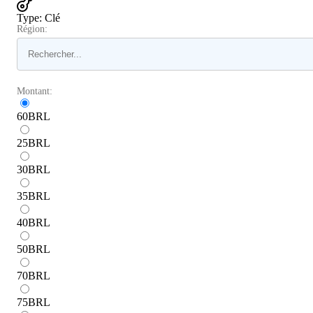
Type
:
Clé
Région:
Montant:
60
BRL
25
BRL
30
BRL
35
BRL
40
BRL
50
BRL
70
BRL
75
BRL