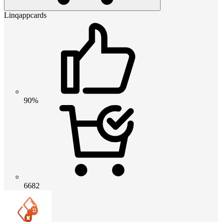
Linqappcards
90%
6682