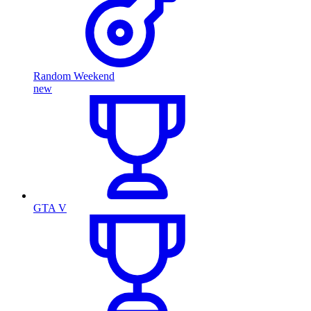
Random Weekend
new
GTA V