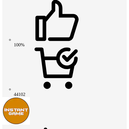
100%
44102