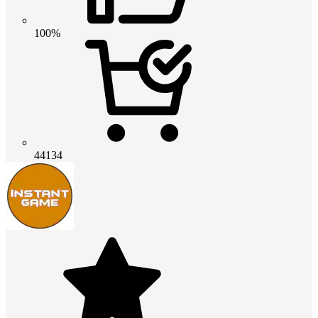
100%
44134