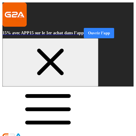
15% avec APP15 sur le 1er achat dans l’app
Ouvrir l’app