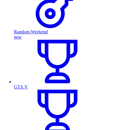
Random Weekend
new
GTA V