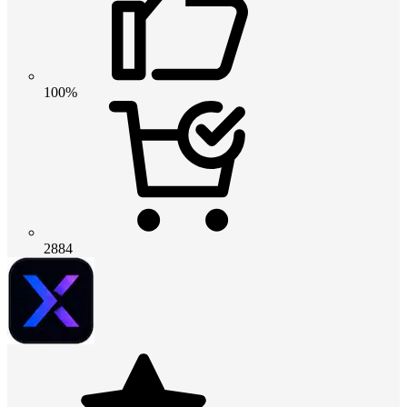
100%
2884