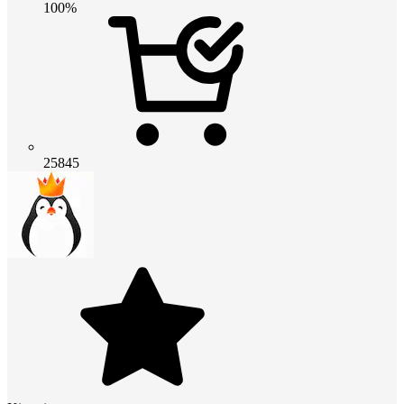
100%
25845