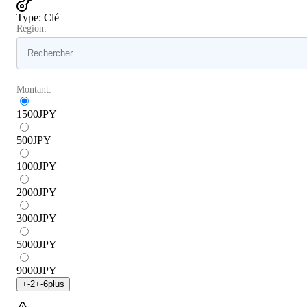
Type
:
Clé
Région:
Montant:
1500
JPY
500
JPY
1000
JPY
2000
JPY
3000
JPY
5000
JPY
9000
JPY
+
-2
+
-6
plus