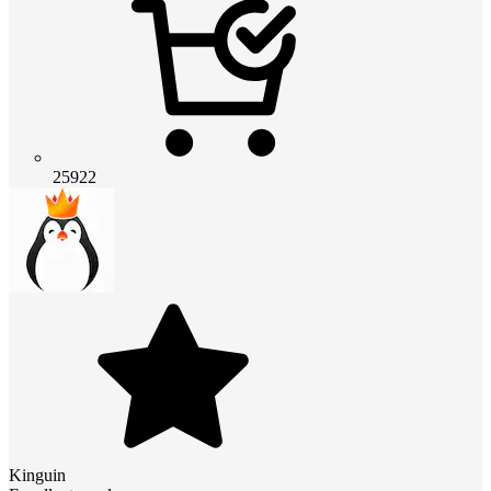
25922
Kinguin