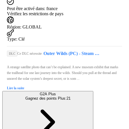
Peut être activé dans:
france
Vérifiez les restrictions de pays
Région
:
GLOBAL
Type
:
Clé
Outer Wilds (PC) - Steam Key - GLOBAL
Ce DLC nécessite :
DLC
A strange satellite photo that can’t be explained. A new museum exhibit that marks
the trailhead for one last journey into the wilds. Should you pull at the thread and
unravel the solar system’s deepest secret, or is som ...
Lire la suite
G2A Plus
Gagnez des points Plus:
21