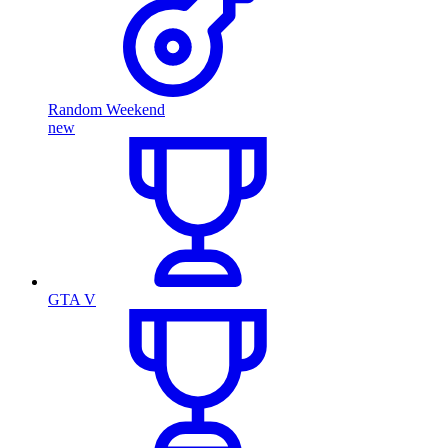
Random Weekend
new
GTA V