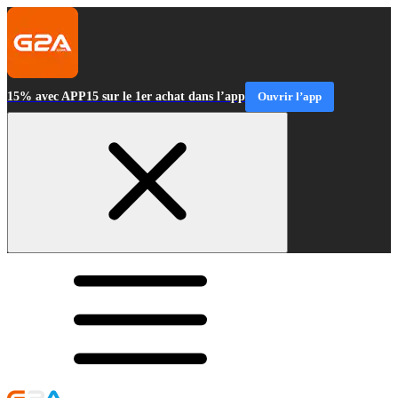
15% avec APP15 sur le 1er achat dans l’app
Ouvrir l’app