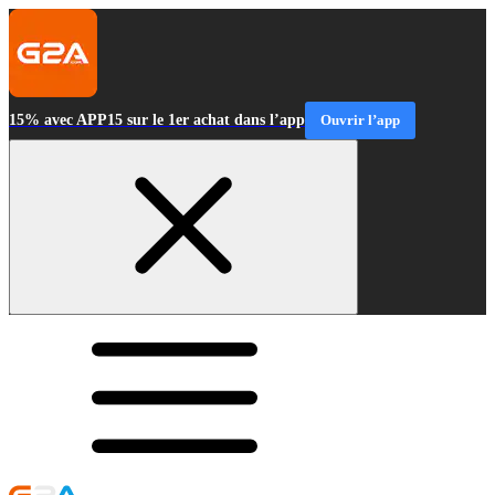
15% avec APP15 sur le 1er achat dans l’app
Ouvrir l’app