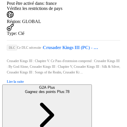
Peut être activé dans:
france
Vérifiez les restrictions de pays
Région
:
GLOBAL
Type
:
Clé
Crusader Kings III (PC) - Steam Key - GLOBAL
Ce DLC nécessite :
DLC
Crusader Kings III : Chapitre V. Ce Pass d'extension comprend : Crusader Kings III
: By God Alone, Crusader Kings III : Chapitre V, Crusader Kings III : Silk & Silver,
Crusader Kings III : Songs of the Realm, Crusader Ki ...
Lire la suite
G2A Plus
Gagnez des points Plus:
78