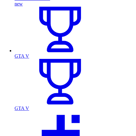
new
GTA V
GTA V