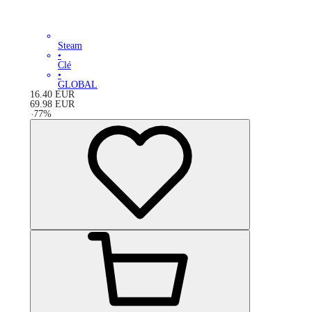
Steam
•
Clé
•
GLOBAL
16.40
EUR
69.98
EUR
-
77
%