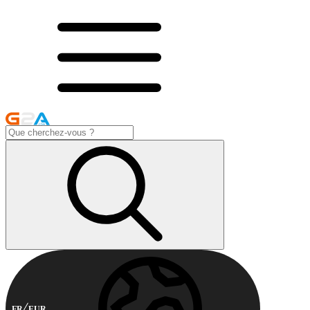
FR
EUR