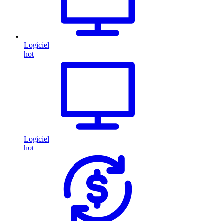
Logiciel
hot
Logiciel
hot