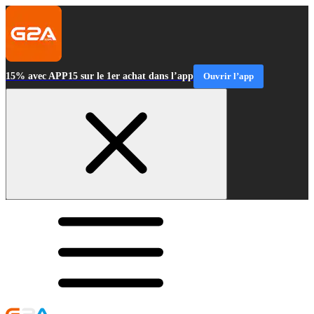
15% avec APP15 sur le 1er achat dans l’app
Ouvrir l’app