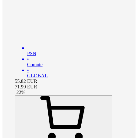
PSN
•
Compte
•
GLOBAL
55.82
EUR
71.99
EUR
-
22
%