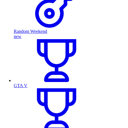
Random Weekend
new
GTA V