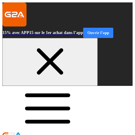
15% avec APP15 sur le 1er achat dans l’app
Ouvrir l’app