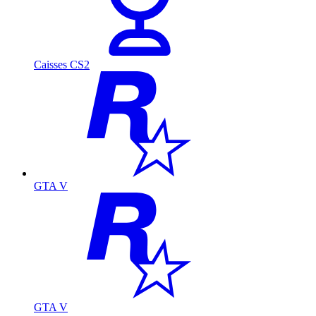
Caisses CS2
GTA V
GTA V