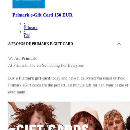
Primark e-Gift Card 150 EUR
•
Primark
•
Clé
•
A PROPOS DE PRIMARK E-GIFT CARD
ESPAGNE
165.37
EUR
We Are
Primark
At Primark, There's Something For Everyone
Buy a
Primark gift card
today and have it delivered via email or Post.
Primark eGift cards are the perfect last minute gift for her, your bestie or
even mum!