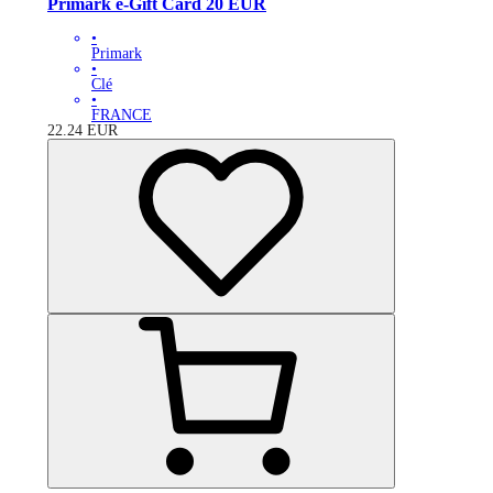
Primark e-Gift Card 20 EUR
•
Primark
•
Clé
•
FRANCE
22.24
EUR