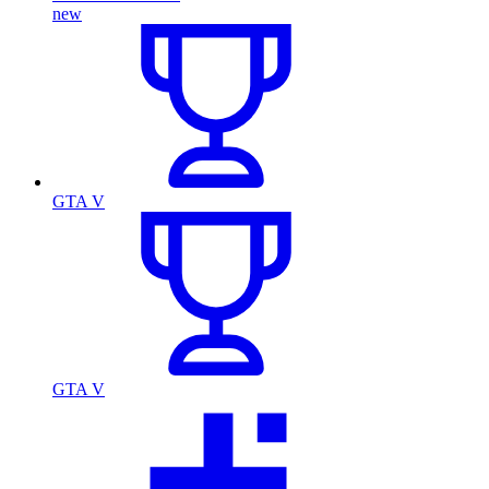
new
GTA V
GTA V