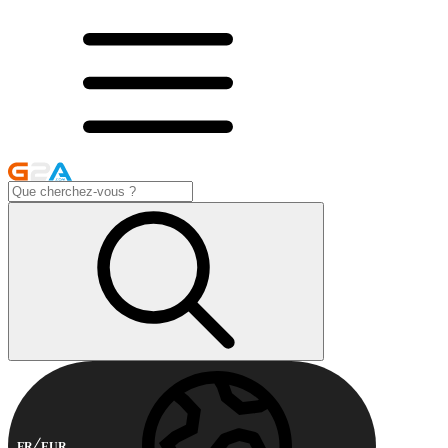
FR
EUR