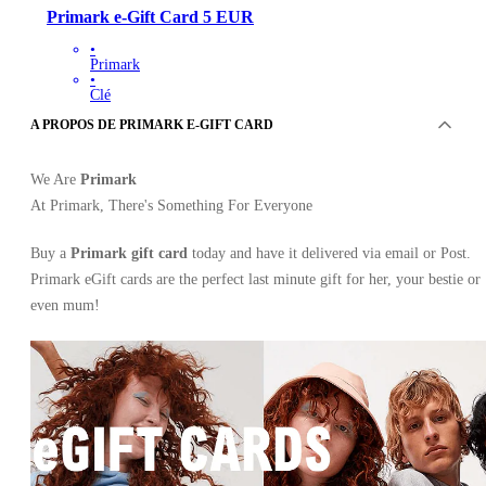
Primark e-Gift Card 5 EUR
•
Primark
•
Clé
•
A PROPOS DE PRIMARK E-GIFT CARD
ITALIE
5.68
EUR
We Are
Primark
At Primark, There's Something For Everyone
Buy a
Primark gift card
today and have it delivered via email or Post.
Primark eGift cards are the perfect last minute gift for her, your bestie or
even mum!