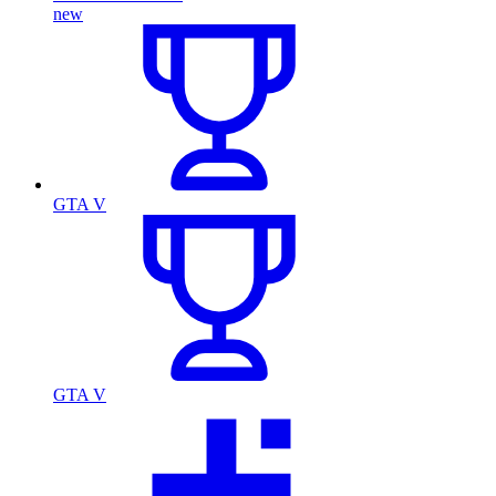
new
GTA V
GTA V