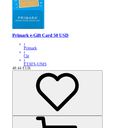
Primark e-Gift Card 50 USD
•
Primark
•
Clé
•
ÉTATS-UNIS
48.44
EUR