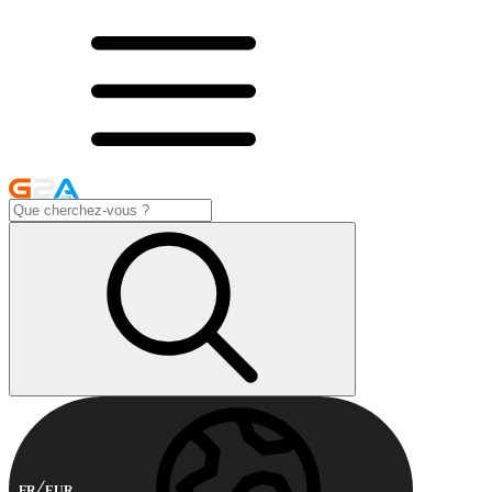
FR
EUR