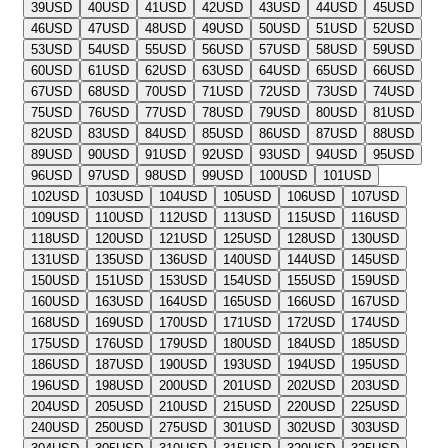
39
USD
40
USD
41
USD
42
USD
43
USD
44
USD
45
USD
46
USD
47
USD
48
USD
49
USD
50
USD
51
USD
52
USD
53
USD
54
USD
55
USD
56
USD
57
USD
58
USD
59
USD
60
USD
61
USD
62
USD
63
USD
64
USD
65
USD
66
USD
67
USD
68
USD
70
USD
71
USD
72
USD
73
USD
74
USD
75
USD
76
USD
77
USD
78
USD
79
USD
80
USD
81
USD
82
USD
83
USD
84
USD
85
USD
86
USD
87
USD
88
USD
89
USD
90
USD
91
USD
92
USD
93
USD
94
USD
95
USD
96
USD
97
USD
98
USD
99
USD
100
USD
101
USD
102
USD
103
USD
104
USD
105
USD
106
USD
107
USD
109
USD
110
USD
112
USD
113
USD
115
USD
116
USD
118
USD
120
USD
121
USD
125
USD
128
USD
130
USD
131
USD
135
USD
136
USD
140
USD
144
USD
145
USD
150
USD
151
USD
153
USD
154
USD
155
USD
159
USD
160
USD
163
USD
164
USD
165
USD
166
USD
167
USD
168
USD
169
USD
170
USD
171
USD
172
USD
174
USD
175
USD
176
USD
179
USD
180
USD
184
USD
185
USD
186
USD
187
USD
190
USD
193
USD
194
USD
195
USD
196
USD
198
USD
200
USD
201
USD
202
USD
203
USD
204
USD
205
USD
210
USD
215
USD
220
USD
225
USD
240
USD
250
USD
275
USD
301
USD
302
USD
303
USD