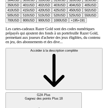
304
USD
305
USD
310
USD
315
USD
320
USD
325
USD
350
USD
401
USD
402
USD
403
USD
404
USD
405
USD
410
USD
415
USD
420
USD
425
USD
450
USD
502
USD
505
USD
510
USD
515
USD
520
USD
525
USD
550
USD
700
USD
800
USD
900
USD
1000
USD
+
195
+
191
Les cartes-cadeaux Razer Gold sont des codes numériques
prépayés qui ajoutent des fonds à un portefeuille Razer Gold,
permettant aux joueurs d'acheter des jeux éligibles, du contenu
en jeu, des abonnements et des dive...
Accéder à la description complète
G2A Plus
Gagnez des points Plus:
18