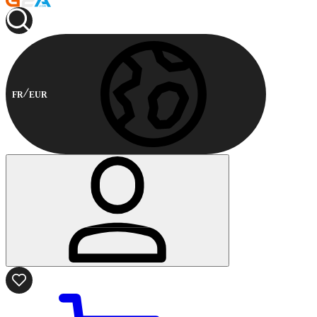
FR
EUR