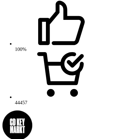
100%
44457