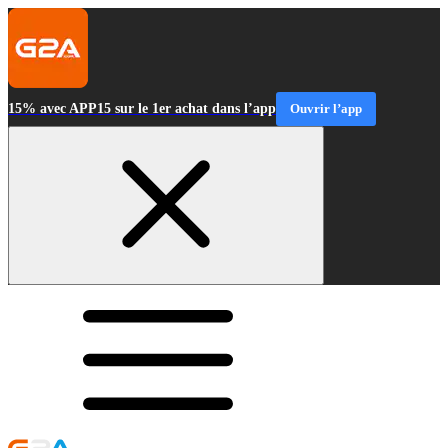
15% avec APP15 sur le 1er achat dans l’app
Ouvrir l’app