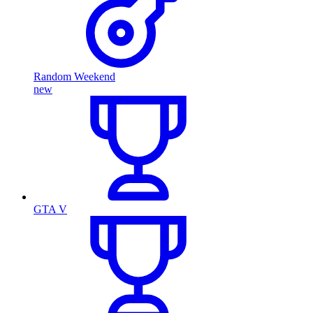
Random Weekend
new
GTA V