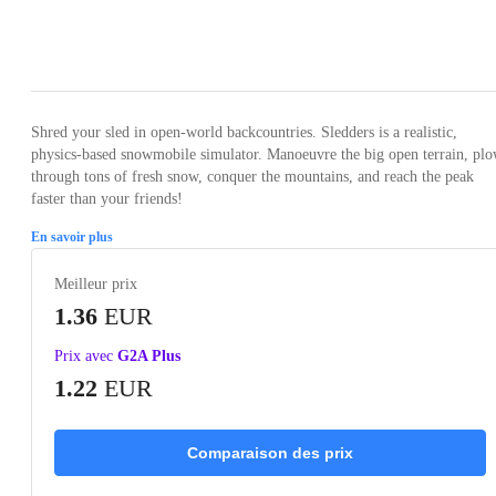
Loading...
Loading...
Loading...
Loading...
Loading
Shred your sled in open-world backcountries. Sledders is a realistic,
physics-based snowmobile simulator. Manoeuvre the big open terrain, pl
through tons of fresh snow, conquer the mountains, and reach the peak
faster than your friends!
En savoir plus
Meilleur prix
1.36
EUR
Prix avec
G2A Plus
1.22
EUR
Comparaison des prix