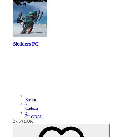
Sledders PC
Steam
•
Cadeau
•
GLOBAL
37.64
EUR