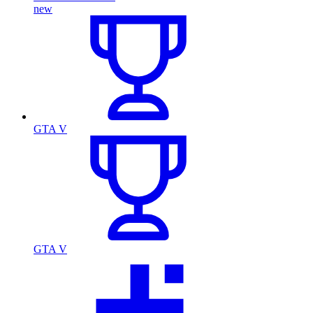
new
GTA V
GTA V