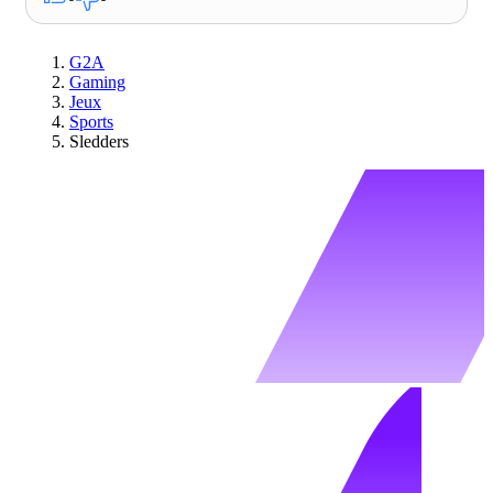
G2A
Gaming
Jeux
Sports
Sledders