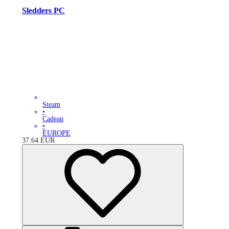
Sledders PC
Steam
•
Cadeau
•
EUROPE
37.64
EUR