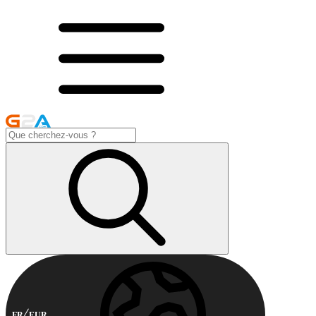
FR
EUR