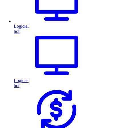
Logiciel
hot
Logiciel
hot