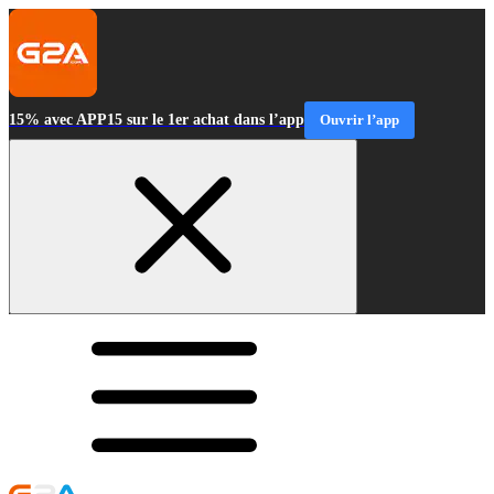
15% avec APP15 sur le 1er achat dans l’app
Ouvrir l’app