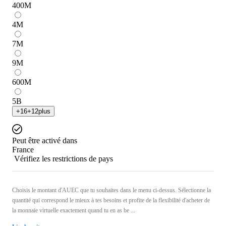
400
M
4
M
7
M
9
M
600
M
5
B
+
16
+
12
plus
Peut être activé dans
France
Vérifiez les restrictions de pays
Choisis le montant d'AUEC que tu souhaites dans le menu ci-dessus. Sélectionne la
quantité qui correspond le mieux à tes besoins et profite de la flexibilité d'acheter de
la monnaie virtuelle exactement quand tu en as be ...