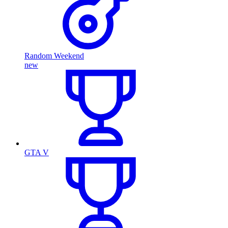
Random Weekend
new
GTA V