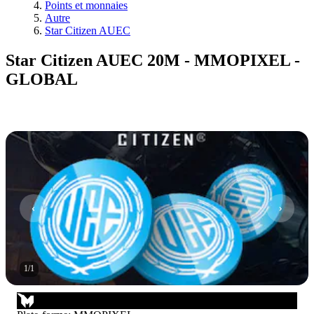
Points et monnaies
Autre
Star Citizen AUEC
Star Citizen AUEC 20M - MMOPIXEL -
GLOBAL
1
/
1