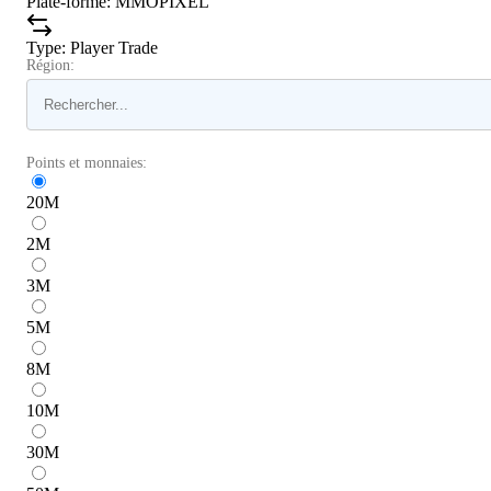
Plate-forme
:
MMOPIXEL
Type
:
Player Trade
Région:
Points et monnaies:
20
M
2
M
3
M
5
M
8
M
10
M
30
M