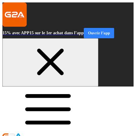
15% avec APP15 sur le 1er achat dans l’app
Ouvrir l’app