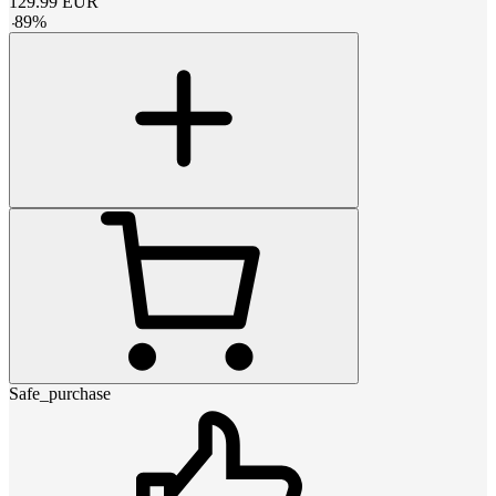
129.99
EUR
-
89
%
Safe_purchase