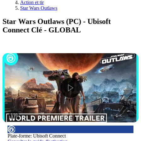
Action et tir
Star Wars Outlaws
Star Wars Outlaws (PC) - Ubisoft
Connect Clé - GLOBAL
1
/
10
Plate-forme
:
Ubisoft Connect