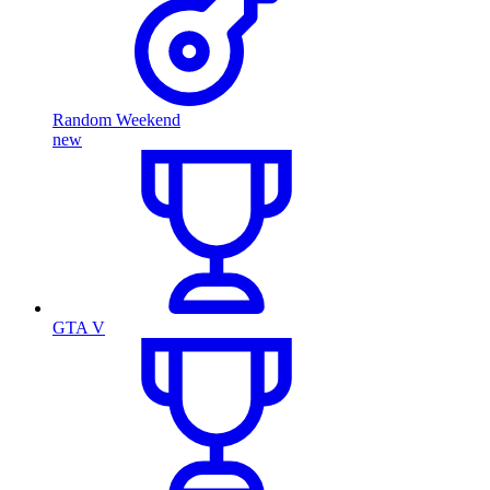
Random Weekend
new
GTA V