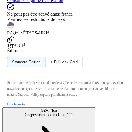
Consulter le guide d'activation
Ne peut pas être activé dans:
france
Vérifiez les restrictions de pays
Région
:
ÉTATS-UNIS
Type
:
Clé
Édition:
Standard Edition
+ Full Max Gold
Si tu es fatigué de la vie trépidante de la ville et des responsabilités ennuyeuses d'un
travail en entreprise, vivre en autarcie pendant un moment pourrait sembler très
tentant. Stardew Valley capture parfaitement cette ...
Lire la suite
G2A Plus
Gagnez des points Plus:
111