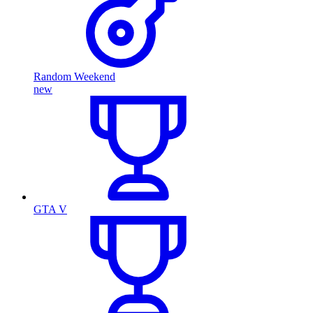
Random Weekend
new
GTA V