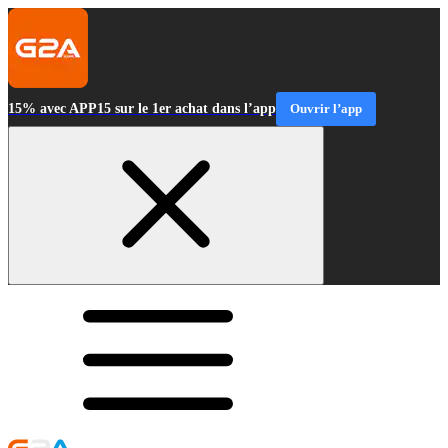
15% avec APP15 sur le 1er achat dans l’app
Ouvrir l’app