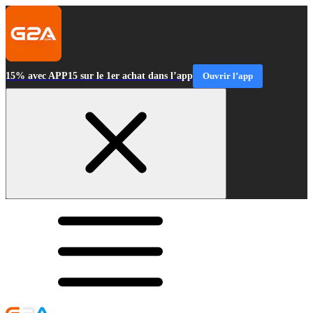
15% avec APP15 sur le 1er achat dans l’app
Ouvrir l’app