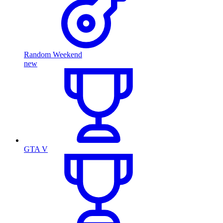
Random Weekend
new
GTA V