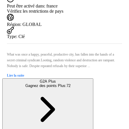
Peut être activé dans:
france
Vérifiez les restrictions de pays
Région
:
GLOBAL
Type
:
Clé
What was once a happy, peaceful, productive city, has fallen into the hands of a
secret criminal syndicate.Looting, random violence and destruction are rampant.
Nobody is safe. Despite repeated refusals by their superior ...
Lire la suite
G2A Plus
Gagnez des points Plus:
72