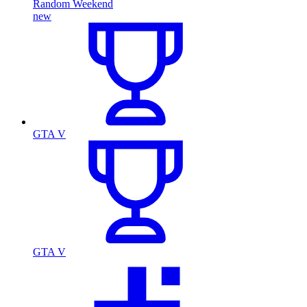
Random Weekend
new
GTA V
GTA V