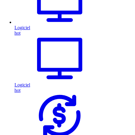
Logiciel
hot
Logiciel
hot