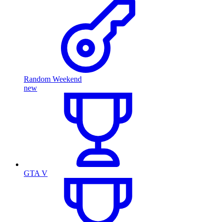
Random Weekend
new
GTA V