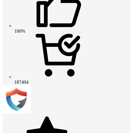
100%
187404