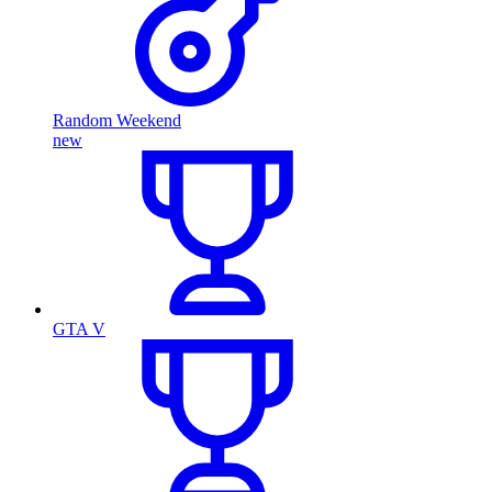
Random Weekend
new
GTA V