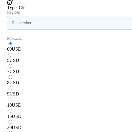
Type
:
Clé
Région:
Montant:
60
USD
5
USD
7
USD
8
USD
9
USD
10
USD
15
USD
20
USD