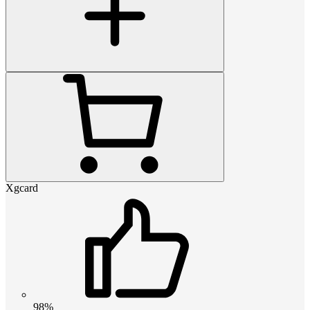
Xgcard
98%