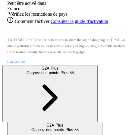
Peut être activé dans
France
Vérifiez les restrictions de pays
Comment l'activer
Consulter le guide d'activation
The TEMU Gift Card is the perfect way to share the joy of shopping on TEMU, an
online platform known for its incredible variety of high-quality, affordable products.
From fashion, beauty, home essentials, and tech gadget ...
Lire la suite
G2A Plus
Gagnez des points Plus:
55
G2A Plus
Gagnez des points Plus:
55