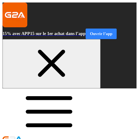
15% avec APP15 sur le 1er achat dans l’app
Ouvrir l’app