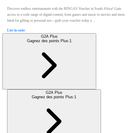
Discover endless entertainment with the RINGAS Voucher in South Africa! Gain
access to a wide range of digital content, from games and music to movies and more.
Ideal for gifting or personal use—grab your voucher today a ...
Lire la suite
G2A Plus
Gagnez des points Plus:
1
G2A Plus
Gagnez des points Plus:
1