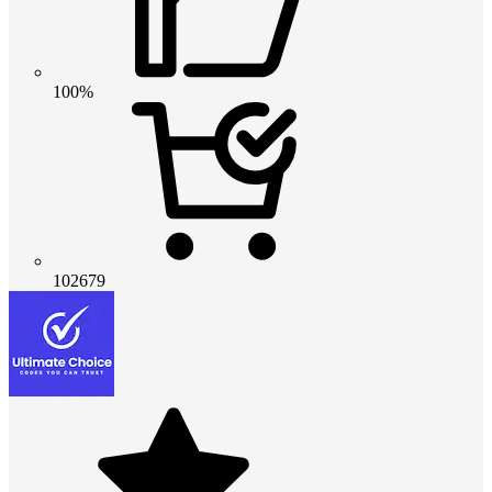
100%
102679