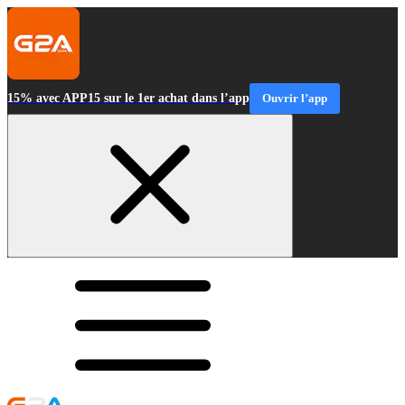
15% avec APP15 sur le 1er achat dans l’app
Ouvrir l’app