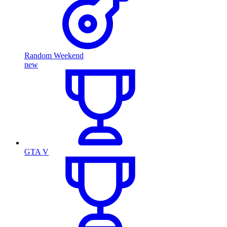
Random Weekend
new
GTA V