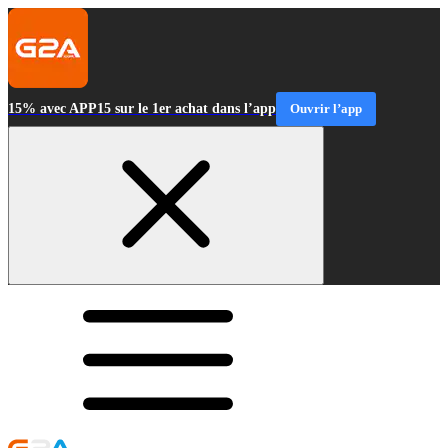
15% avec APP15 sur le 1er achat dans l’app
Ouvrir l’app