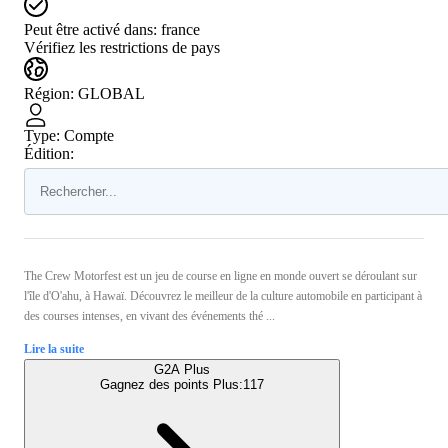
Peut être activé dans:
france
Vérifiez les restrictions de pays
Région
:
GLOBAL
Type
:
Compte
Édition:
The Crew Motorfest est un jeu de course en ligne en monde ouvert se déroulant sur
l'île d'O'ahu, à Hawaï. Découvrez le meilleur de la culture automobile en participant à
des courses intenses, en vivant des événements thé ...
Lire la suite
G2A Plus
Gagnez des points Plus:
117