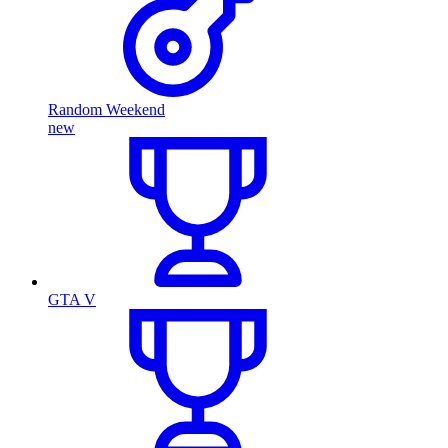
Random Weekend
new
GTA V