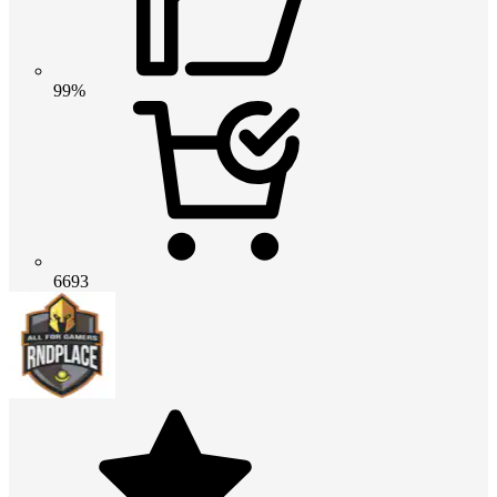
99%
6693