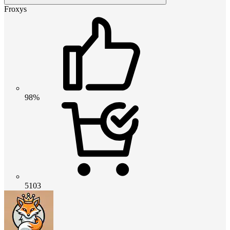
Froxys
98%
5103