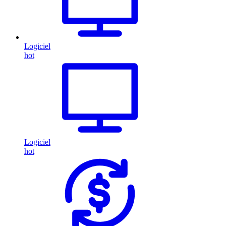
Logiciel
hot
Logiciel
hot