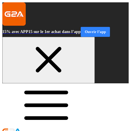
15% avec APP15 sur le 1er achat dans l’app
Ouvrir l’app