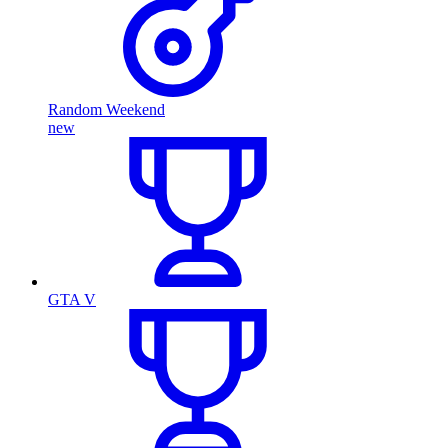
Random Weekend
new
GTA V