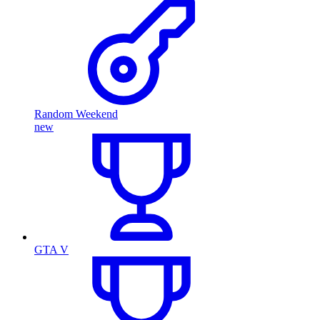
Random Weekend
new
GTA V