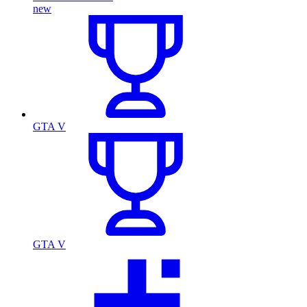
new
GTA V
GTA V