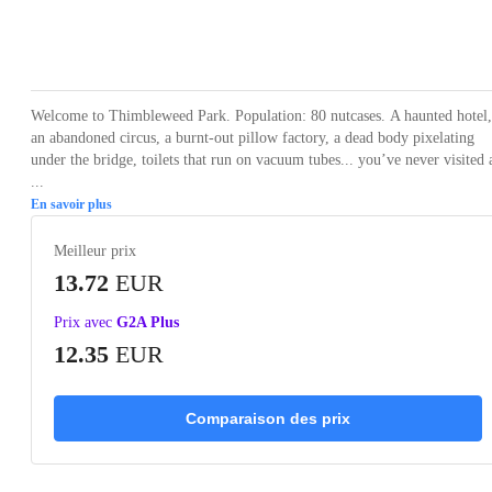
Loading...
Loading...
Loading...
Loading...
Loading
Welcome to Thimbleweed Park. Population: 80 nutcases. A haunted hotel,
an abandoned circus, a burnt-out pillow factory, a dead body pixelating
under the bridge, toilets that run on vacuum tubes... you’ve never visited 
...
En savoir plus
Meilleur prix
13.72
EUR
Prix avec
G2A Plus
12.35
EUR
Comparaison des prix