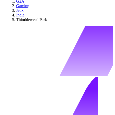
G2A
Gaming
Jeux
Indie
Thimbleweed Park