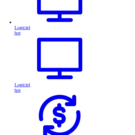
Logiciel
hot
Logiciel
hot