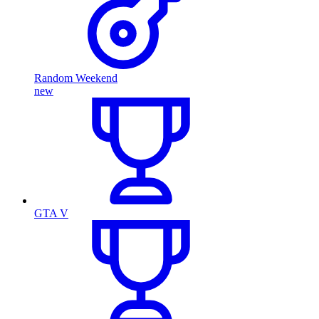
Random Weekend
new
GTA V