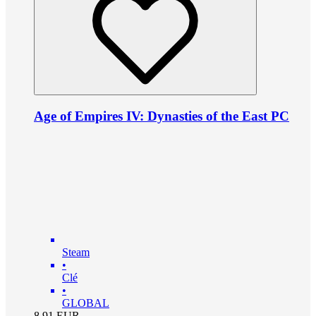
Age of Empires IV: Dynasties of the East PC
Steam
•
Clé
•
GLOBAL
8.91
EUR