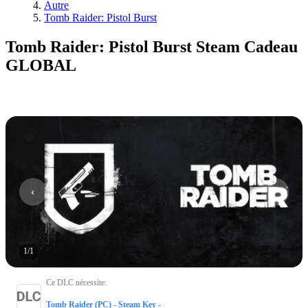
Autre
Tomb Raider: Pistol Burst
Tomb Raider: Pistol Burst Steam Cadeau
GLOBAL
1
/
1
Ce DLC nécessite
:
Tomb Raider (PC) - Steam Key -