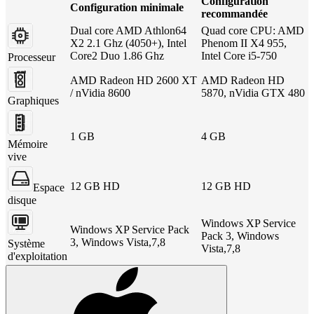
Configuration
Configuration minimale
recommandée
Dual core AMD Athlon64
Quad core CPU: AMD
X2 2.1 Ghz (4050+), Intel
Phenom II X4 955,
Core2 Duo 1.86 Ghz
Intel Core i5-750
Processeur
AMD Radeon HD 2600 XT
AMD Radeon HD
/ nVidia 8600
5870, nVidia GTX 480
Graphiques
1 GB
4 GB
Mémoire
vive
12 GB HD
12 GB HD
Espace
disque
Windows XP Service
Windows XP Service Pack
Pack 3, Windows
3, Windows Vista,7,8
Système
Vista,7,8
d'exploitation