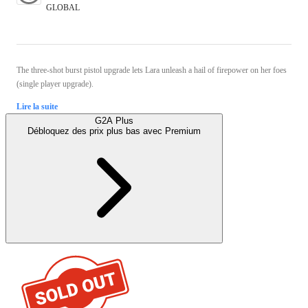
GLOBAL
The three-shot burst pistol upgrade lets Lara unleash a hail of firepower on her foes
(single player upgrade).
Lire la suite
G2A Plus
Débloquez des prix plus bas avec
Premium