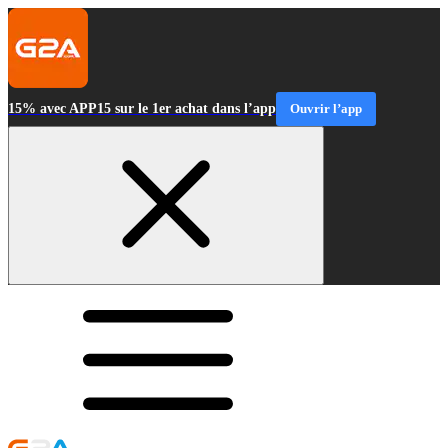
15% avec APP15 sur le 1er achat dans l’app
Ouvrir l’app