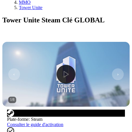
MMO
Tower Unite
Tower Unite Steam Clé GLOBAL
1
/
8
Plate-forme
:
Steam
Consulter le guide d'activation