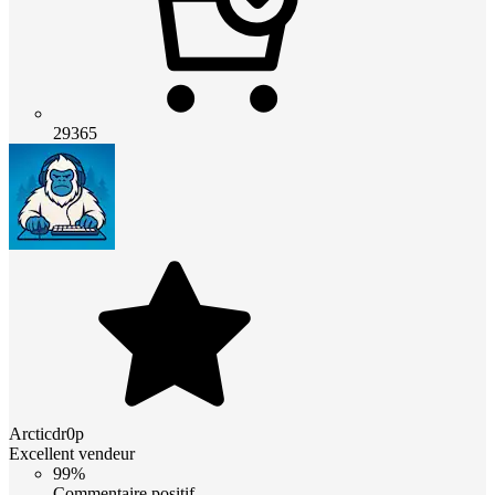
29365
Arcticdr0p
Excellent vendeur
99%
Commentaire positif