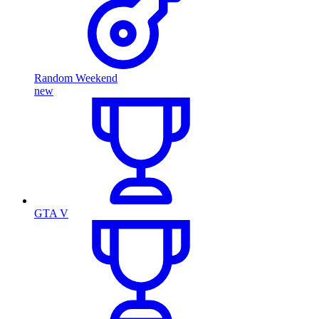
Random Weekend
new
GTA V