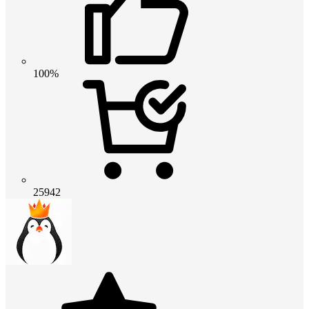
100%
25942