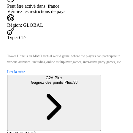
Peut être activé dans:
france
Vérifiez les restrictions de pays
Région
:
GLOBAL
Type
:
Clé
Tower Unite is an MMO virtual world game, where the players can participate in
various activities, including online multiplayer games, interactive party games, etc.
Lire la suite
G2A Plus
Gagnez des points Plus:
93