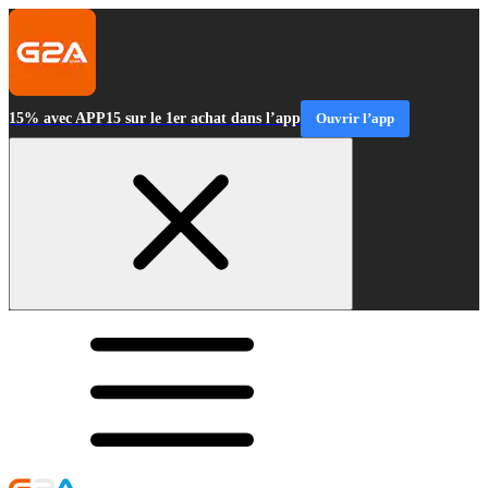
15% avec APP15 sur le 1er achat dans l’app
Ouvrir l’app