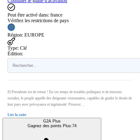
Consulter le guide d'activation
Peut être activé dans:
france
Vérifiez les restrictions de pays
Région
:
EUROPE
Type
:
Clé
Édition:
El Presidente est de retour ! En ces temps de troubles politiques et de tensions
sociales, le peuple appelle des dirigeants visionnaires, capables de guider le destin de
leur pays avec prévoyance et ingéniosité. Prouvez ...
Lire la suite
G2A Plus
Gagnez des points Plus:
74