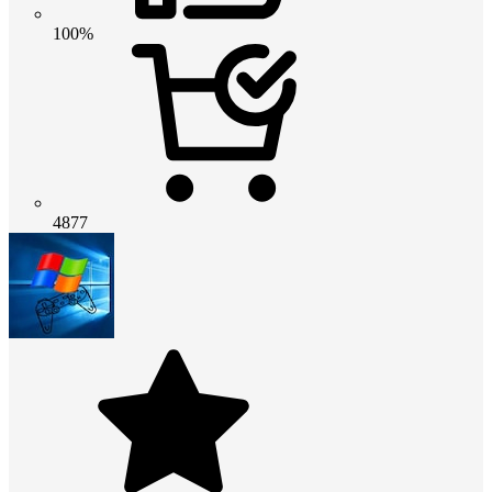
100%
4877