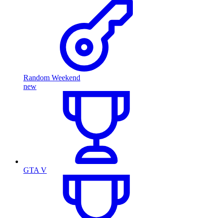
Random Weekend
new
GTA V