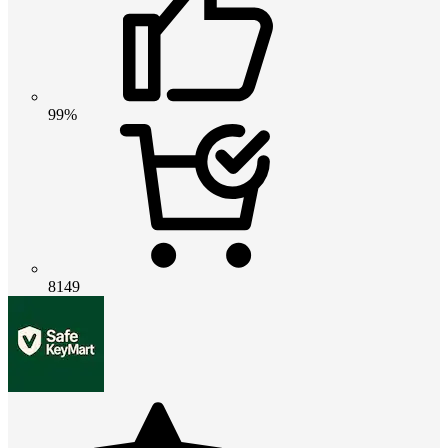
99%
8149