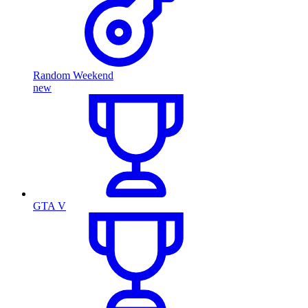
Random Weekend
new
GTA V