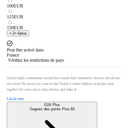
100
EUR
125
EUR
150
EUR
+
-2
+
-6
plus
Peut être activé dans
France
Vérifiez les restrictions de pays
Twitch builds communities around live content that's interactive, diverse, and always
next level. We saved you a seat in chat.Twitch is where millions of people come
together live every day to chat, interact, and make th ...
Lire la suite
G2A Plus
Gagnez des points Plus:
83