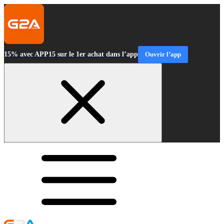
15% avec APP15 sur le 1er achat dans l’app
Ouvrir l’app