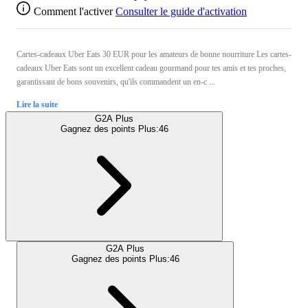
Comment l'activer
Consulter le guide d'activation
Cartes-cadeaux Uber Eats 30 EUR pour les amateurs de bonne nourriture Les cartes-
cadeaux Uber Eats sont un excellent cadeau gourmand pour tes amis et tes proches,
garantissant de bons souvenirs, qu'ils commandent un en-c ...
Lire la suite
G2A Plus
Gagnez des points Plus:
46
G2A Plus
Gagnez des points Plus:
46