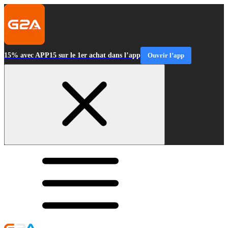
15% avec APP15 sur le 1er achat dans l’app
Ouvrir l’app