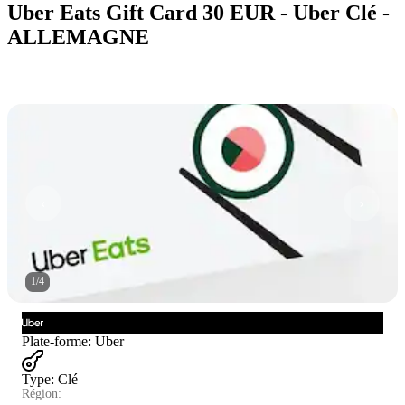
Uber Eats Gift Card 30 EUR - Uber Clé -
ALLEMAGNE
1
/
4
Plate-forme
:
Uber
Type
:
Clé
Région: