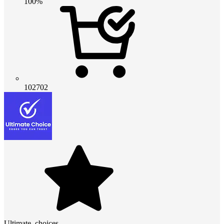
100%
102702
Ultimate_choices