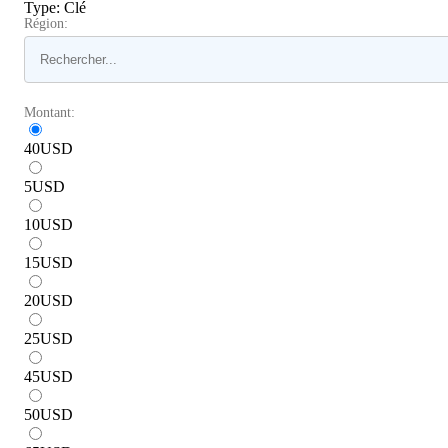
Type
:
Clé
Région:
Montant:
40
USD
5
USD
10
USD
15
USD
20
USD
25
USD
45
USD
50
USD