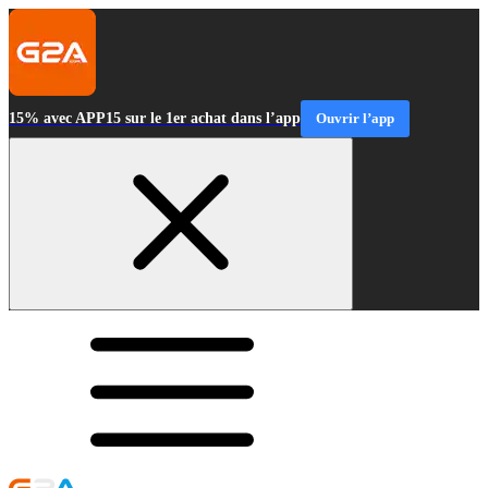
15% avec APP15 sur le 1er achat dans l’app
Ouvrir l’app