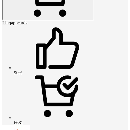
Linqappcards
90%
6681