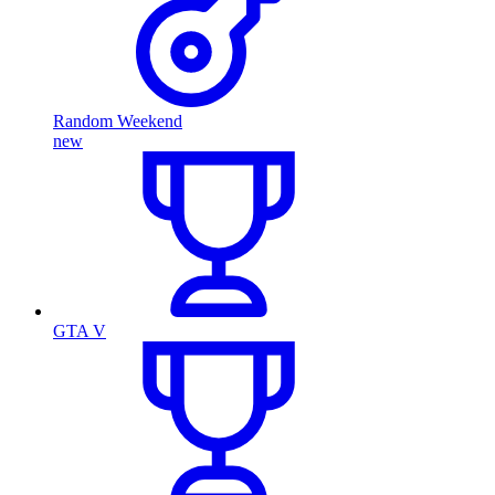
Random Weekend
new
GTA V