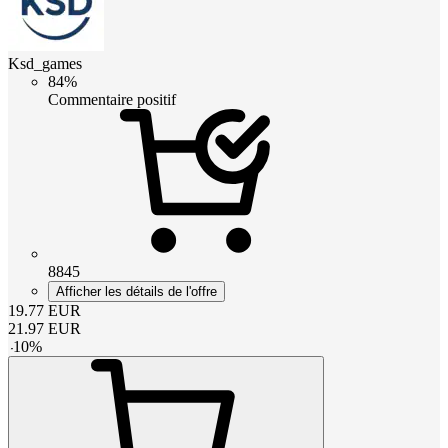
Ksd_games
84%
Commentaire positif
8845
Afficher les détails de l'offre
19.77
EUR
21.97
EUR
-
10
%