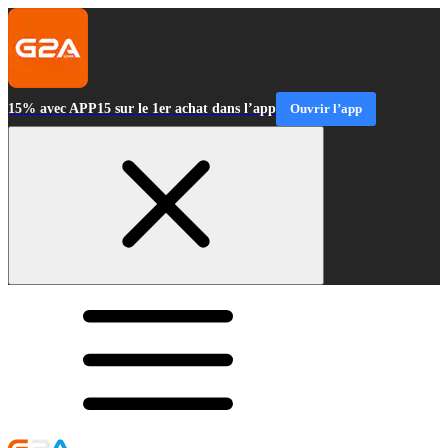
15% avec APP15 sur le 1er achat dans l’app
Ouvrir l’app