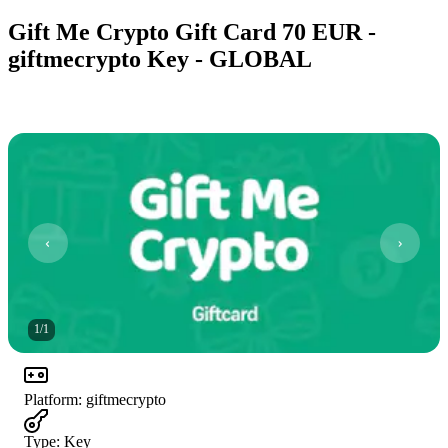
Gift Me Crypto Gift Card 70 EUR -
giftmecrypto Key - GLOBAL
1
/
1
Platform
:
giftmecrypto
Type
:
Key