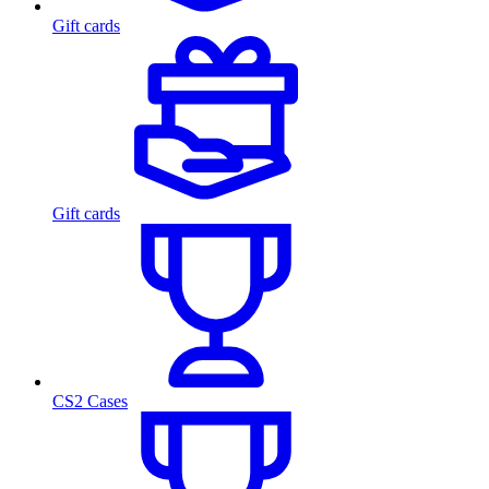
Gift cards
Gift cards
CS2 Cases