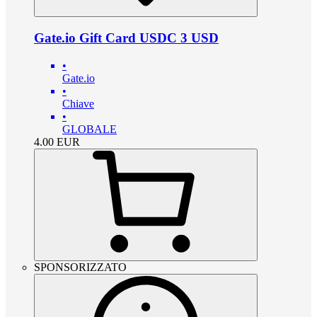
Gate.io Gift Card USDC 3 USD
•
Gate.io
•
Chiave
•
GLOBALE
4.00
EUR
SPONSORIZZATO