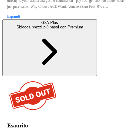
directly to you. Wanda charges no commission - pay 100, get 100. No hidden costs,
just pure value. Why Choose ACE Wanda Voucher?Zero Fees: 0% c ...
Espandi
G2A Plus
Sblocca prezzi più bassi con
Premium
Esaurito