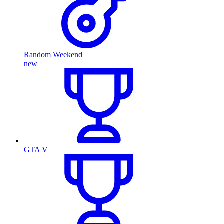
Random Weekend
new
GTA V