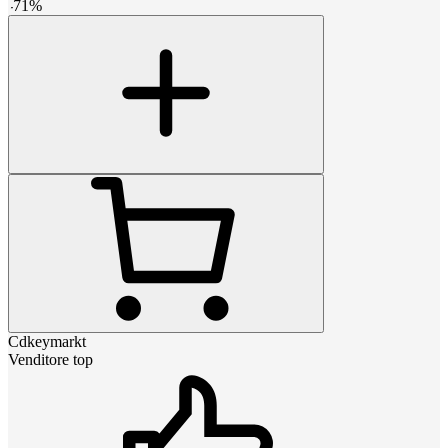
-
71
%
Cdkeymarkt
Venditore top