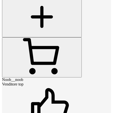
Noob__noob
Venditore top