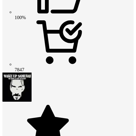
100%
7847