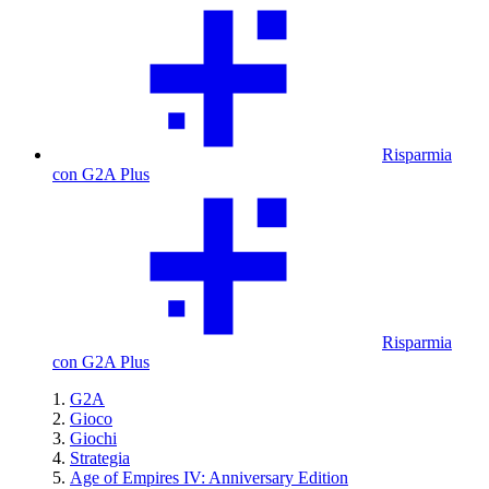
Risparmia
con G2A Plus
Risparmia
con G2A Plus
G2A
Gioco
Giochi
Strategia
Age of Empires IV: Anniversary Edition