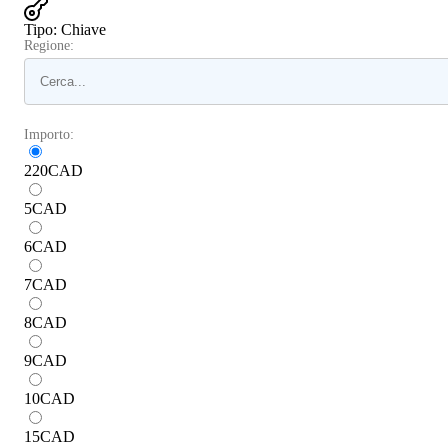
Tipo
:
Chiave
Regione:
Importo:
220
CAD
5
CAD
6
CAD
7
CAD
8
CAD
9
CAD
10
CAD
15
CAD