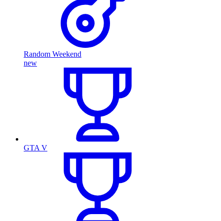
Random Weekend
new
GTA V