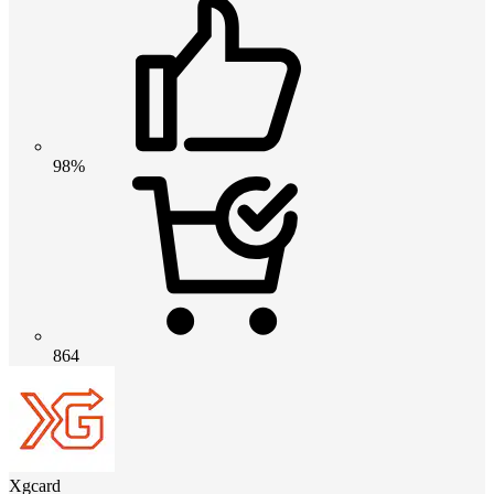
98%
864
Xgcard