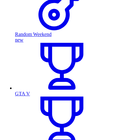
Random Weekend
new
GTA V