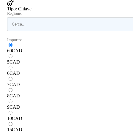
Tipo
:
Chiave
Regione:
Importo:
60
CAD
5
CAD
6
CAD
7
CAD
8
CAD
9
CAD
10
CAD
15
CAD