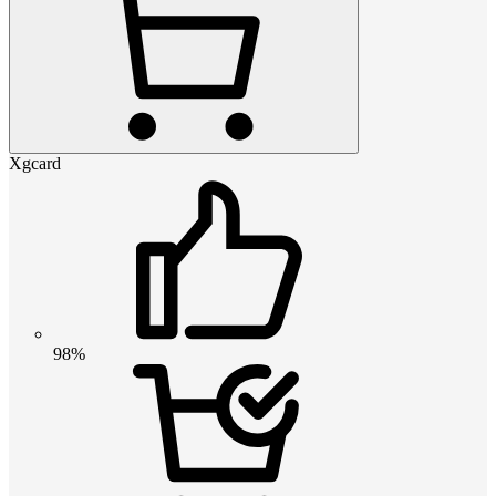
Xgcard
98%