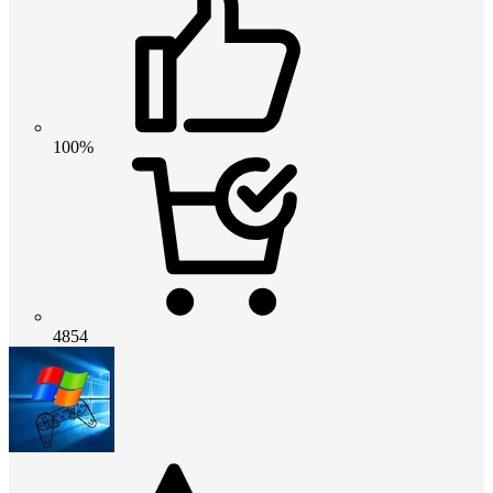
100%
4854