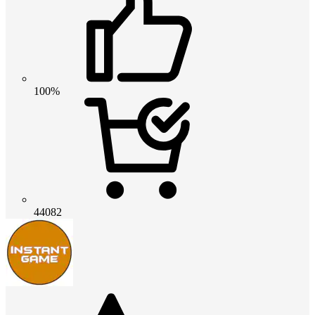
100%
44082