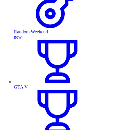
Random Weekend
new
GTA V