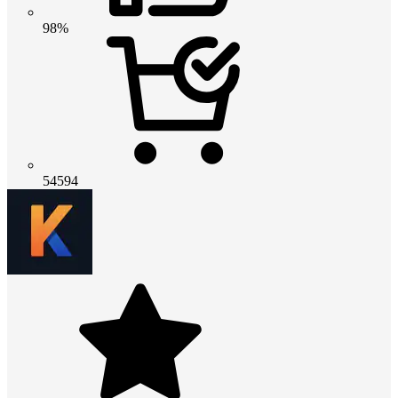
98%
54594