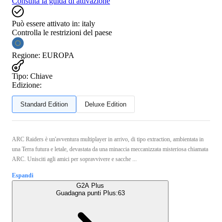
Consulta la guida di attivazione
Può essere attivato in:
italy
Controlla le restrizioni del paese
Regione
:
EUROPA
Tipo
:
Chiave
Edizione:
Standard Edition
Deluxe Edition
ARC Raiders è un'avventura multiplayer in arrivo, di tipo extraction, ambientata in
una Terra futura e letale, devastata da una minaccia meccanizzata misteriosa chiamata
ARC. Unisciti agli amici per sopravvivere e sacche ...
Espandi
G2A Plus
Guadagna punti Plus:
63