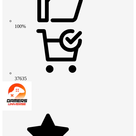
100%
37635