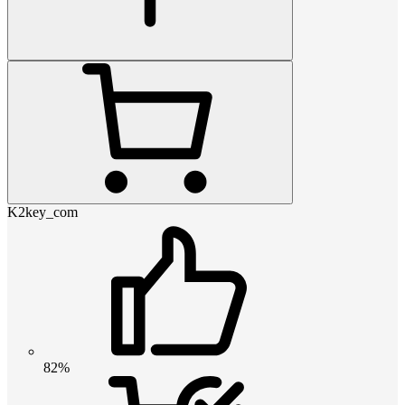
K2key_com
82%