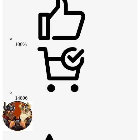
100%
14806