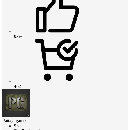
93%
462
Pattayagames
93%