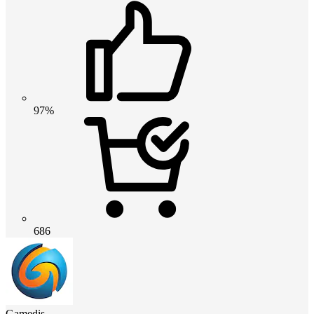
97%
686
Gamedis