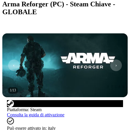
Arma Reforger (PC) - Steam Chiave -
GLOBALE
1
/
13
Piattaforma
:
Steam
Consulta la guida di attivazione
Può essere attivato in:
italy